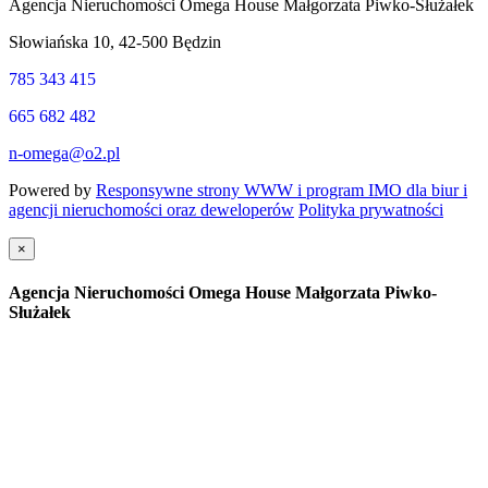
Agencja Nieruchomości Omega House Małgorzata Piwko-Służałek
Słowiańska 10, 42-500 Będzin
785 343 415
665 682 482
n-omega@o2.pl
Powered by
Responsywne strony WWW i program IMO dla biur i
agencji nieruchomości oraz deweloperów
Polityka prywatności
×
Agencja Nieruchomości Omega House Małgorzata Piwko-
Służałek