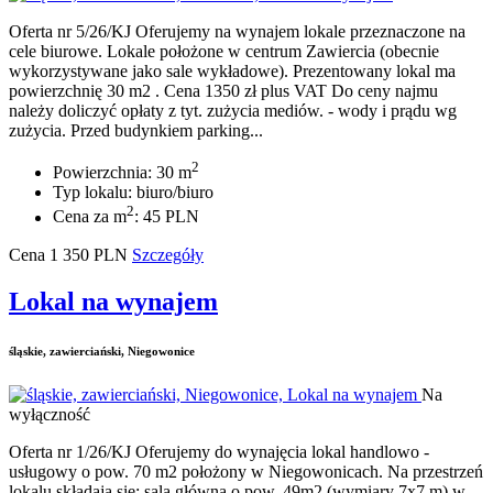
Oferta nr 5/26/KJ Oferujemy na wynajem lokale przeznaczone na
cele biurowe. Lokale położone w centrum Zawiercia (obecnie
wykorzystywane jako sale wykładowe). Prezentowany lokal ma
powierzchnię 30 m2 . Cena 1350 zł plus VAT Do ceny najmu
należy doliczyć opłaty z tyt. zużycia mediów. - wody i prądu wg
zużycia. Przed budynkiem parking...
2
Powierzchnia: 30 m
Typ lokalu: biuro/biuro
2
Cena za m
: 45 PLN
Cena
1 350
PLN
Szczegóły
Lokal na wynajem
śląskie, zawierciański, Niegowonice
Na
wyłączność
Oferta nr 1/26/KJ Oferujemy do wynajęcia lokal handlowo -
usługowy o pow. 70 m2 położony w Niegowonicach. Na przestrzeń
lokalu składają się: sala główna o pow. 49m2 (wymiary 7x7 m) w,